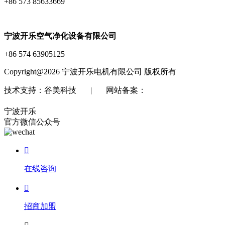
+86 573 85633669
宁波开乐空气净化设备有限公司
+86 574 63905125
Copyright@2026 宁波开乐电机有限公司 版权所有
技术支持：谷美科技 | 网站备案：
浙ICP备18013579
号-2
浙公网安备 33029202000068号
宁波开乐
官方微信公众号

在线咨询

招商加盟