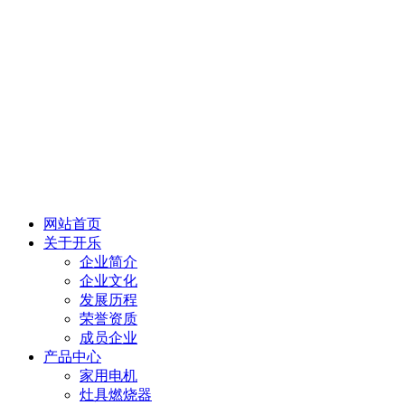
网站首页
关于开乐
企业简介
企业文化
发展历程
荣誉资质
成员企业
产品中心
家用电机
灶具燃烧器