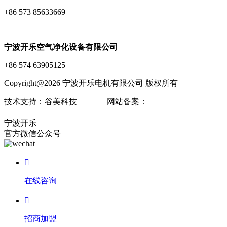
+86 573 85633669
宁波开乐空气净化设备有限公司
+86 574 63905125
Copyright@2026 宁波开乐电机有限公司 版权所有
技术支持：谷美科技 | 网站备案：
浙ICP备18013579
号-2
浙公网安备 33029202000068号
宁波开乐
官方微信公众号

在线咨询

招商加盟