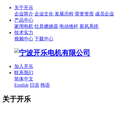
关于开乐
企业简介
企业文化
发展历程
荣誉资质
成员企业
产品中心
家用电机
灶具燃烧器
电动推杆
新风系统
技术实力
视频中心
下载中心
加入开乐
联系我们
简体中文
English
日语
韩语
关于开乐