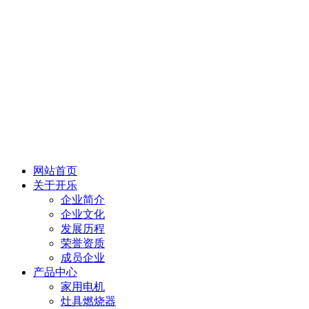
网站首页
关于开乐
企业简介
企业文化
发展历程
荣誉资质
成员企业
产品中心
家用电机
灶具燃烧器