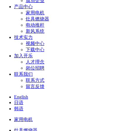
成员企业
产品中心
家用电机
灶具燃烧器
电动推杆
新风系统
技术实力
视频中心
下载中心
加入开乐
人才理念
岗位招聘
联系我们
联系方式
留言反馈
English
日语
韩语
家用电机
灶具燃烧器