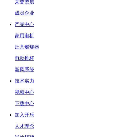
荣誉资质
成员企业
产品中心
家用电机
灶具燃烧器
电动推杆
新风系统
技术实力
视频中心
下载中心
加入开乐
人才理念