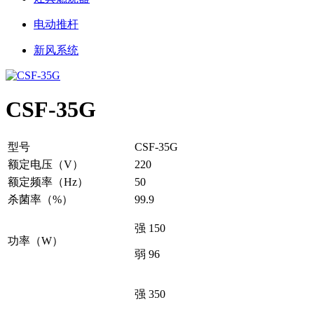
电动推杆
新风系统
CSF-35G
型号
CSF-35G
额定电压（V）
220
额定频率（Hz）
50
杀菌率（%）
99.9
强 150
功率（W）
弱 96
强 350