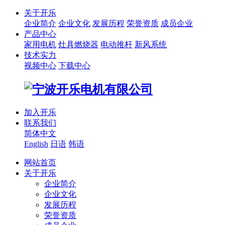
关于开乐
企业简介
企业文化
发展历程
荣誉资质
成员企业
产品中心
家用电机
灶具燃烧器
电动推杆
新风系统
技术实力
视频中心
下载中心
加入开乐
联系我们
简体中文
English
日语
韩语
网站首页
关于开乐
企业简介
企业文化
发展历程
荣誉资质