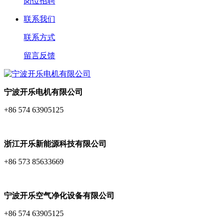
岗位招聘
联系我们
联系方式
留言反馈
宁波开乐电机有限公司
+86 574 63905125
浙江开乐新能源科技有限公司
+86 573 85633669
宁波开乐空气净化设备有限公司
+86 574 63905125