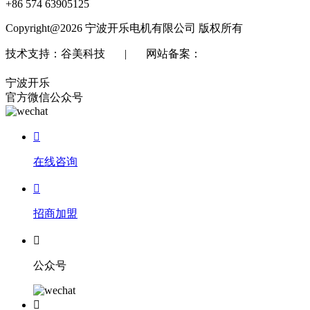
+86 574 63905125
Copyright@2026 宁波开乐电机有限公司 版权所有
技术支持：谷美科技 | 网站备案：
浙ICP备18013579
号-2
浙公网安备 33029202000068号
宁波开乐
官方微信公众号

在线咨询

招商加盟

公众号
