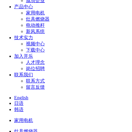
成员企业
产品中心
家用电机
灶具燃烧器
电动推杆
新风系统
技术实力
视频中心
下载中心
加入开乐
人才理念
岗位招聘
联系我们
联系方式
留言反馈
English
日语
韩语
家用电机
灶具燃烧器