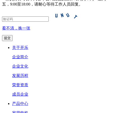
五，9:00至18:00，请耐心等待工作人员回复。
看不清，换一张
关于开乐
企业简介
企业文化
发展历程
荣誉资质
成员企业
产品中心
家用电机