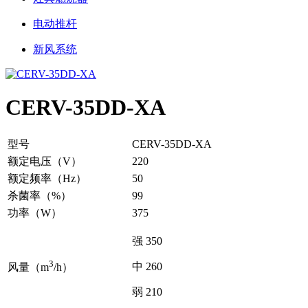
电动推杆
新风系统
CERV-35DD-XA
型号
CERV-35DD-XA
额定电压（V）
220
额定频率（Hz）
50
杀菌率（%）
99
功率（W）
375
强 350
3
中 260
风量（m
/h）
弱 210