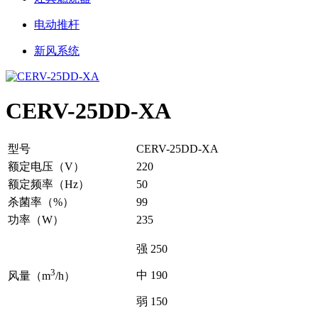
电动推杆
新风系统
CERV-25DD-XA
型号
CERV-25DD-XA
额定电压（V）
220
额定频率（Hz）
50
杀菌率（%）
99
功率（W）
235
强 250
3
中 190
风量（m
/h）
弱 150