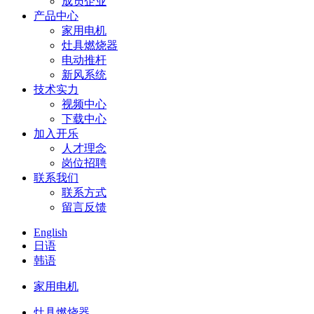
成员企业
产品中心
家用电机
灶具燃烧器
电动推杆
新风系统
技术实力
视频中心
下载中心
加入开乐
人才理念
岗位招聘
联系我们
联系方式
留言反馈
English
日语
韩语
家用电机
灶具燃烧器