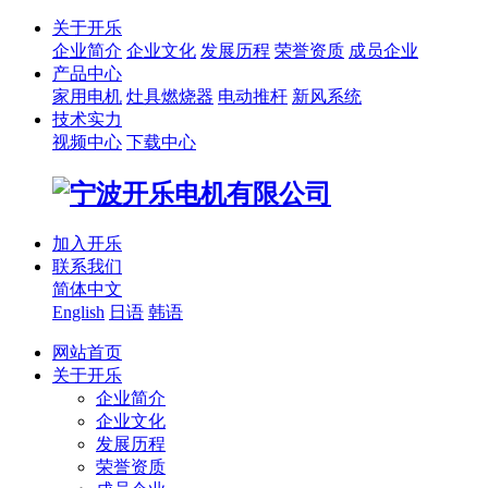
关于开乐
企业简介
企业文化
发展历程
荣誉资质
成员企业
产品中心
家用电机
灶具燃烧器
电动推杆
新风系统
技术实力
视频中心
下载中心
加入开乐
联系我们
简体中文
English
日语
韩语
网站首页
关于开乐
企业简介
企业文化
发展历程
荣誉资质