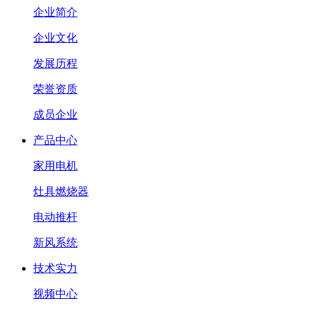
企业简介
企业文化
发展历程
荣誉资质
成员企业
产品中心
家用电机
灶具燃烧器
电动推杆
新风系统
技术实力
视频中心