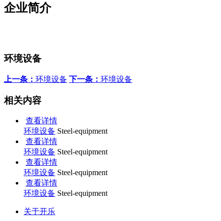
企业简介
环境设备
上一条：
环境设备
下一条：
环境设备
相关内容
查看详情
环境设备
Steel-equipment
查看详情
环境设备
Steel-equipment
查看详情
环境设备
Steel-equipment
查看详情
环境设备
Steel-equipment
关于开乐