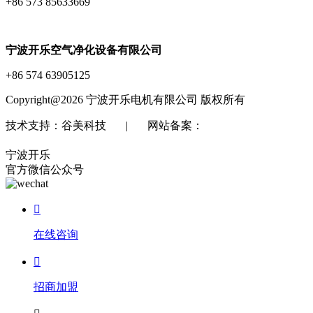
+86 573 85633669
宁波开乐空气净化设备有限公司
+86 574 63905125
Copyright@2026 宁波开乐电机有限公司 版权所有
技术支持：谷美科技 | 网站备案：
浙ICP备18013579
号-2
浙公网安备 33029202000068号
宁波开乐
官方微信公众号

在线咨询

招商加盟