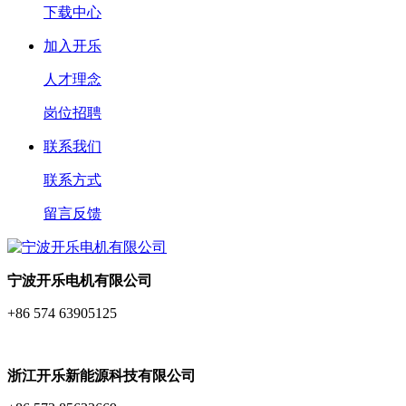
下载中心
加入开乐
人才理念
岗位招聘
联系我们
联系方式
留言反馈
宁波开乐电机有限公司
+86 574 63905125
浙江开乐新能源科技有限公司