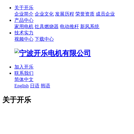
关于开乐
企业简介
企业文化
发展历程
荣誉资质
成员企业
产品中心
家用电机
灶具燃烧器
电动推杆
新风系统
技术实力
视频中心
下载中心
加入开乐
联系我们
简体中文
English
日语
韩语
关于开乐