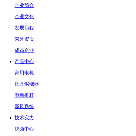
企业简介
企业文化
发展历程
荣誉资质
成员企业
产品中心
家用电机
灶具燃烧器
电动推杆
新风系统
技术实力
视频中心