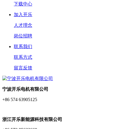
下载中心
加入开乐
人才理念
岗位招聘
联系我们
联系方式
留言反馈
宁波开乐电机有限公司
+86 574 63905125
浙江开乐新能源科技有限公司