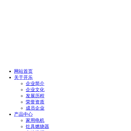
网站首页
关于开乐
企业简介
企业文化
发展历程
荣誉资质
成员企业
产品中心
家用电机
灶具燃烧器