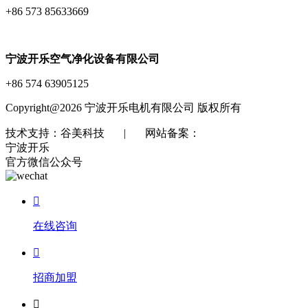
+86 573 85633669
宁波开乐空气净化设备有限公司
+86 574 63905125
Copyright@2026 宁波开乐电机有限公司 版权所有
技术支持：谷美科技 | 网站备案：
浙ICP备18013579号-2
宁波开乐
官方微信公众号

在线咨询

招商加盟
