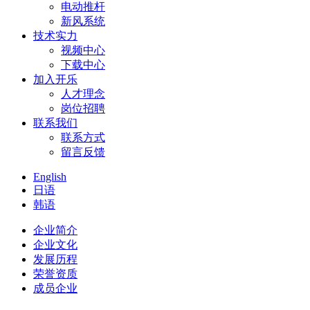
电动推杆
新风系统
技术实力
视频中心
下载中心
加入开乐
人才理念
岗位招聘
联系我们
联系方式
留言反馈
English
日语
韩语
企业简介
企业文化
发展历程
荣誉资质
成员企业