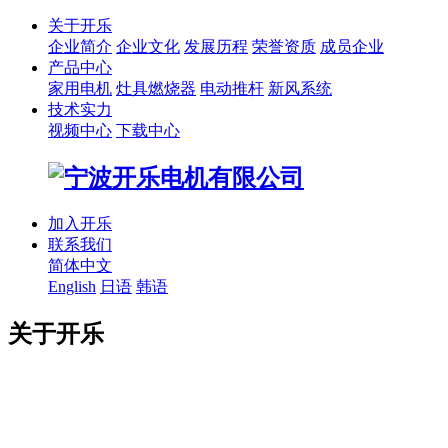
关于开乐
企业简介
企业文化
发展历程
荣誉资质
成员企业
产品中心
家用电机
灶具燃烧器
电动推杆
新风系统
技术实力
视频中心
下载中心
加入开乐
联系我们
简体中文
English
日语
韩语
关于开乐