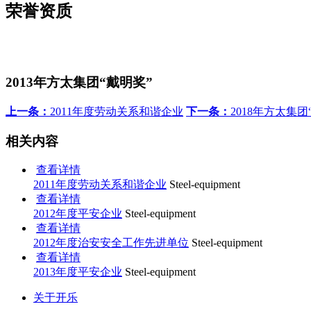
荣誉资质
2013年方太集团“戴明奖”
上一条：
2011年度劳动关系和谐企业
下一条：
2018年方太集团
相关内容
查看详情
2011年度劳动关系和谐企业
Steel-equipment
查看详情
2012年度平安企业
Steel-equipment
查看详情
2012年度治安安全工作先进单位
Steel-equipment
查看详情
2013年度平安企业
Steel-equipment
关于开乐