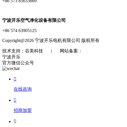
+86 573 85633669
宁波开乐空气净化设备有限公司
+86 574 63905125
Copyright@2026 宁波开乐电机有限公司 版权所有
技术支持：谷美科技 | 网站备案：
浙ICP备18013579号-2
宁波开乐
官方微信公众号

在线咨询

招商加盟
