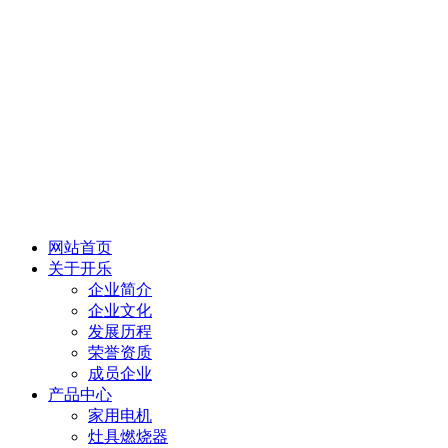
网站首页
关于开乐
企业简介
企业文化
发展历程
荣誉资质
成员企业
产品中心
家用电机
灶具燃烧器