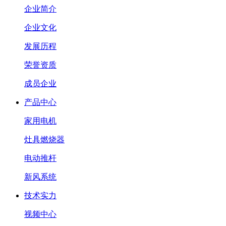
企业简介
企业文化
发展历程
荣誉资质
成员企业
产品中心
家用电机
灶具燃烧器
电动推杆
新风系统
技术实力
视频中心