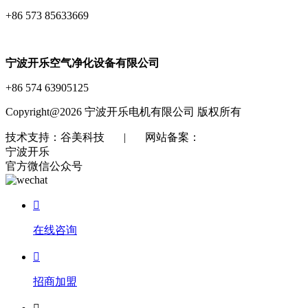
+86 573 85633669
宁波开乐空气净化设备有限公司
+86 574 63905125
Copyright@2026 宁波开乐电机有限公司 版权所有
技术支持：谷美科技 | 网站备案：
浙ICP备18013579号-2
宁波开乐
官方微信公众号

在线咨询

招商加盟