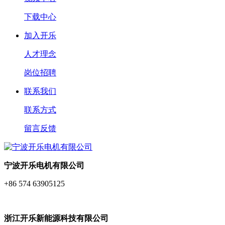
下载中心
加入开乐
人才理念
岗位招聘
联系我们
联系方式
留言反馈
宁波开乐电机有限公司
+86 574 63905125
浙江开乐新能源科技有限公司