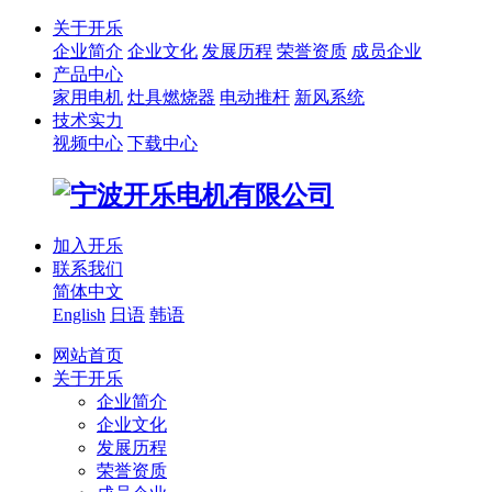
关于开乐
企业简介
企业文化
发展历程
荣誉资质
成员企业
产品中心
家用电机
灶具燃烧器
电动推杆
新风系统
技术实力
视频中心
下载中心
加入开乐
联系我们
简体中文
English
日语
韩语
网站首页
关于开乐
企业简介
企业文化
发展历程
荣誉资质