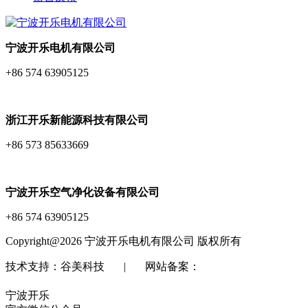
宁波开乐电机有限公司
+86 574 63905125
浙江开乐新能源科技有限公司
+86 573 85633669
宁波开乐空气净化设备有限公司
+86 574 63905125
Copyright@2026 宁波开乐电机有限公司 版权所有
技术支持：谷美科技 | 网站备案：
浙ICP备18013579
号-2
浙公网安备 33029202000068号
宁波开乐