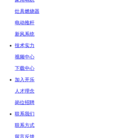
灶具燃烧器
电动推杆
新风系统
技术实力
视频中心
下载中心
加入开乐
人才理念
岗位招聘
联系我们
联系方式
留言反馈