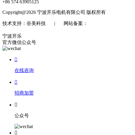
+86 574 63905125
Copyright@2026 宁波开乐电机有限公司 版权所有
技术支持：谷美科技 | 网站备案：
浙ICP备18013579
号-2
浙公网安备 33029202000068号
宁波开乐
官方微信公众号

在线咨询

招商加盟

公众号
