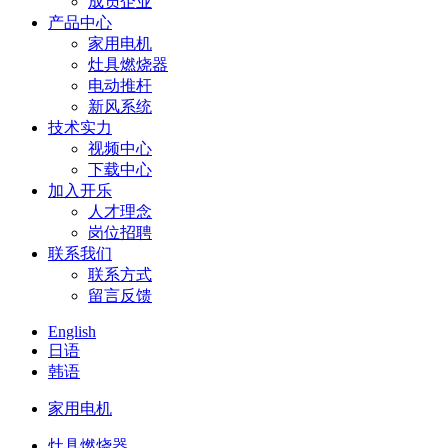
成员企业
产品中心
家用电机
灶具燃烧器
电动推杆
新风系统
技术实力
视频中心
下载中心
加入开乐
人才理念
岗位招聘
联系我们
联系方式
留言反馈
English
日语
韩语
家用电机
灶具燃烧器