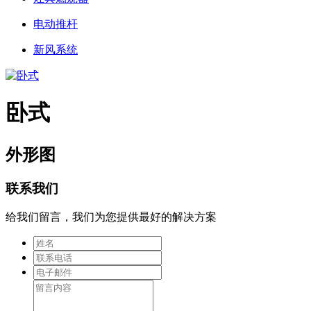
电动推杆
新风系统
卧式
外形图
联系我们
给我们留言，我们为您提供最好的解决方案