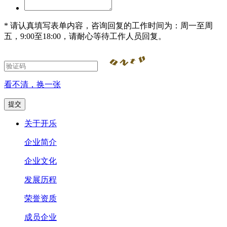
* 请认真填写表单内容，咨询回复的工作时间为：周一至周
五，9:00至18:00，请耐心等待工作人员回复。
看不清，换一张
关于开乐
企业简介
企业文化
发展历程
荣誉资质
成员企业