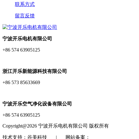
联系方式
留言反馈
宁波开乐电机有限公司
+86 574 63905125
浙江开乐新能源科技有限公司
+86 573 85633669
宁波开乐空气净化设备有限公司
+86 574 63905125
Copyright@2026 宁波开乐电机有限公司 版权所有
技术支持：谷美科技 | 网站备案：
浙ICP备18013579