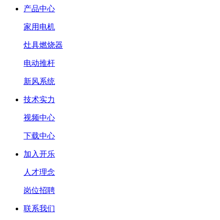
产品中心
家用电机
灶具燃烧器
电动推杆
新风系统
技术实力
视频中心
下载中心
加入开乐
人才理念
岗位招聘
联系我们