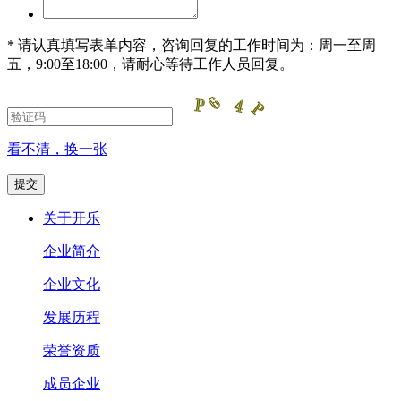
* 请认真填写表单内容，咨询回复的工作时间为：周一至周
五，9:00至18:00，请耐心等待工作人员回复。
看不清，换一张
关于开乐
企业简介
企业文化
发展历程
荣誉资质
成员企业