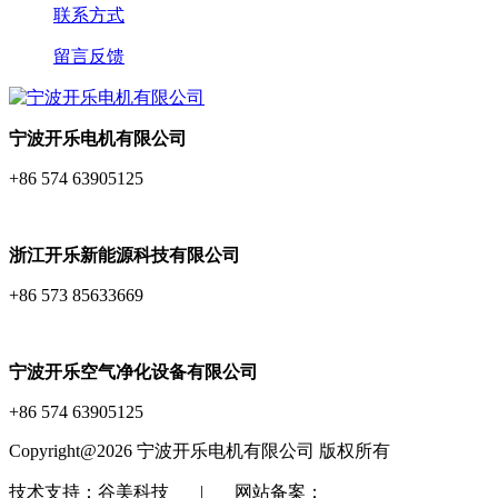
联系方式
留言反馈
宁波开乐电机有限公司
+86 574 63905125
浙江开乐新能源科技有限公司
+86 573 85633669
宁波开乐空气净化设备有限公司
+86 574 63905125
Copyright@2026 宁波开乐电机有限公司 版权所有
技术支持：谷美科技 | 网站备案：
浙ICP备18013579