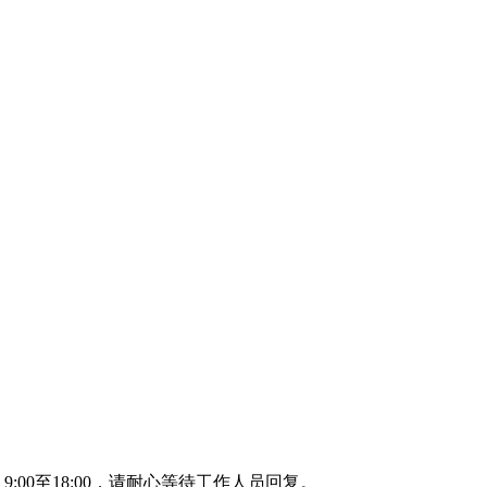
00至18:00，请耐心等待工作人员回复。