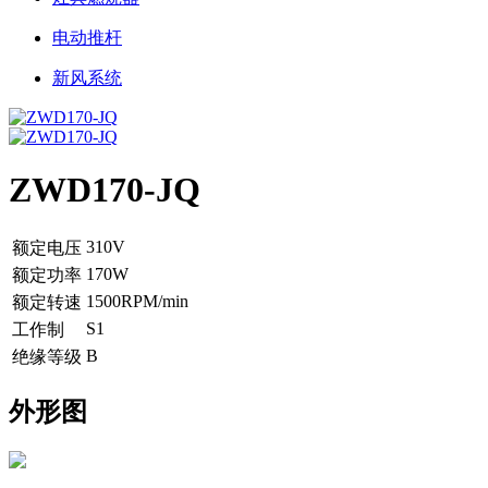
电动推杆
新风系统
ZWD170-JQ
310V
额定电压
170W
额定功率
1500RPM/min
额定转速
S1
工作制
B
绝缘等级
外形图