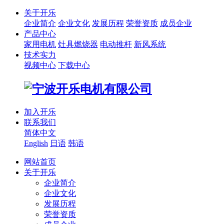
关于开乐
企业简介
企业文化
发展历程
荣誉资质
成员企业
产品中心
家用电机
灶具燃烧器
电动推杆
新风系统
技术实力
视频中心
下载中心
加入开乐
联系我们
简体中文
English
日语
韩语
网站首页
关于开乐
企业简介
企业文化
发展历程
荣誉资质