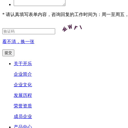
* 请认真填写表单内容，咨询回复的工作时间为：周一至周五，9:
看不清，换一张
关于开乐
企业简介
企业文化
发展历程
荣誉资质
成员企业
产品中心