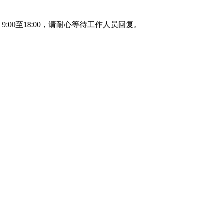
00至18:00，请耐心等待工作人员回复。