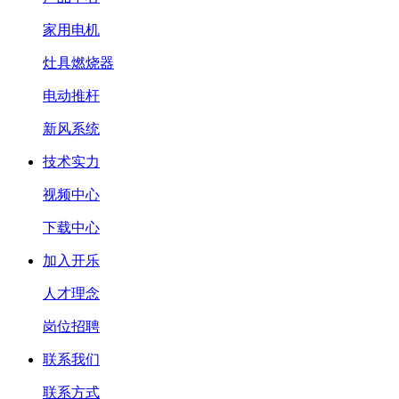
家用电机
灶具燃烧器
电动推杆
新风系统
技术实力
视频中心
下载中心
加入开乐
人才理念
岗位招聘
联系我们
联系方式