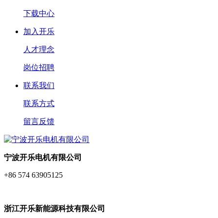
下载中心
加入开乐
人才理念
岗位招聘
联系我们
联系方式
留言反馈
宁波开乐电机有限公司
+86 574 63905125
浙江开乐新能源科技有限公司