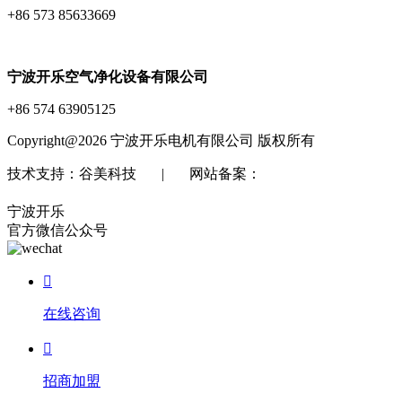
+86 573 85633669
宁波开乐空气净化设备有限公司
+86 574 63905125
Copyright@2026 宁波开乐电机有限公司 版权所有
技术支持：谷美科技 | 网站备案：
浙ICP备18013579
号-2
浙公网安备 33029202000068号
宁波开乐
官方微信公众号

在线咨询

招商加盟