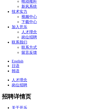
电动推杆
新风系统
技术实力
视频中心
下载中心
加入开乐
人才理念
岗位招聘
联系我们
联系方式
留言反馈
English
日语
韩语
人才理念
岗位招聘
招聘详情页
关于开乐