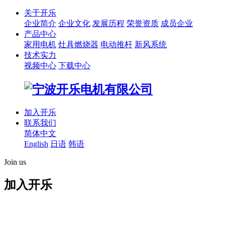
关于开乐
企业简介
企业文化
发展历程
荣誉资质
成员企业
产品中心
家用电机
灶具燃烧器
电动推杆
新风系统
技术实力
视频中心
下载中心
加入开乐
联系我们
简体中文
English
日语
韩语
Join us
加入开乐