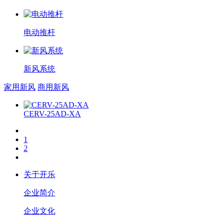
电动推杆
新风系统
家用新风
商用新风
CERV-25AD-XA
1
2
关于开乐
企业简介
企业文化