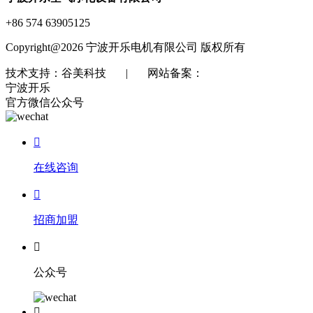
+86 574 63905125
Copyright@2026 宁波开乐电机有限公司 版权所有
技术支持：谷美科技 | 网站备案：
浙ICP备18013579号-2
宁波开乐
官方微信公众号

在线咨询

招商加盟

公众号
